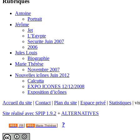
Rubriques
Antoine
Portrait
Jérôme
Jet
L’Egypte
Securite Juin 2007
2006
Jules Louis
Biographie
Marie Thérèse
Novembre 2007
Nouvelles icônes Juin 2012
Calcutta
EXPO ICONES 12/12/2008
Exposition d’icônes
Accueil du site
|
Contact
|
Plan du site
|
Espace privé
|
Statistiques
|
vis
Site réalisé avec SPIP 1.9.2
+
ALTERNATIVES
?
RSS
FR
RSS
Marie Thérèse