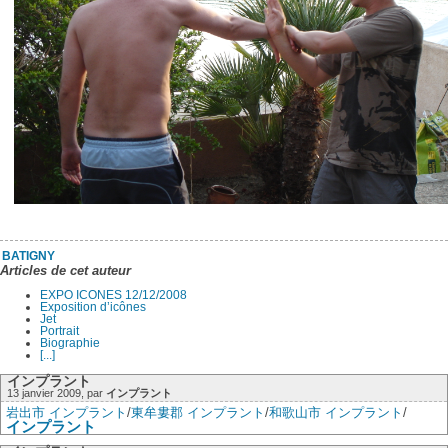
BATIGNY
Articles de cet auteur
EXPO ICONES 12/12/2008
Exposition d’icônes
Jet
Portrait
Biographie
[...]
インプラント
13 janvier 2009, par
インプラント
岩出市 インプラント
/
東牟婁郡 インプラント
/
和歌山市 インプラント
/
インプラント