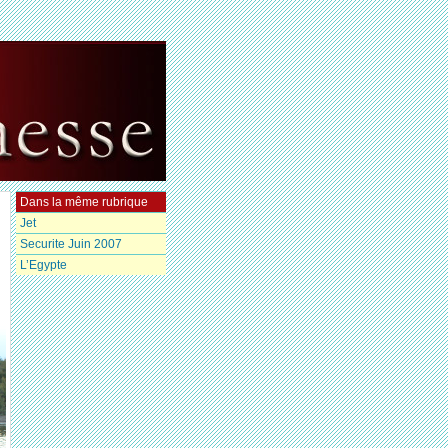
TIGNY
Dans la même rubrique
Jet
Securite Juin 2007
L’Egypte