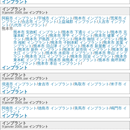
インプラント
インプラント
9 janvier 2009, par
インプラント
阿蘇市 インプラント
/
宇城市 インプラント
/
熊本市 インプラント
/
荒尾市 イ
ンプラント
/
合志市 インプラント
/
上益城郡 インプラント
/
人吉市 インプラ
ント
/
八代市 インプラント
/
熊本市…
熊本市 安政町 インプラント
/
熊本市 下通り インプラント
/
熊本市 京
塚本町 インプラント
/
熊本市 琴平 インプラント
/
熊本市 健軍 インプ
ラント
/
熊本市 戸島西 インプラント
/
熊本市 御領 インプラント
/
熊本
市 桜町 インプラント
/
熊本市 子飼本町 インプラント
/
熊本市 若葉 イ
ンプラント
/
熊本市 沼山津 インプラント
/
熊本市 新屋敷 インプラン
ト
/
熊本市 新外 インプラント
/
熊本市 新市街 インプラント
/
熊本市 新
大江 インプラント
/
熊本市 水前寺 インプラント
/
熊本市 帯山 インプ
ラント
/
熊本市 大江 インプラント
/
熊本市 田迎 インプラント
/
熊本市
東本町 インプラント
/
熊本市 南熊本 インプラント
/
熊本市 南坪井町
インプラント
/
熊本市 本荘 インプラント
/
インプラント
インプラント
9 janvier 2009, par
インプラント
境港市 インプラント
/
倉吉市 インプラント
/
鳥取市 インプラント
/
米子市 イ
ンプラント
インプラント
インプラント
9 janvier 2009, par
インプラント
阿南市 インプラント
/
徳島市 インプラント
/
美馬市 インプラント
/
鳴門市 イ
ンプラント
インプラント
インプラント
9 janvier 2009, par
インプラント