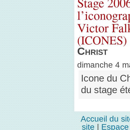
Stage 200
l’iconogra
Victor Fa
(ICONES)
Christ
dimanche 4 m
Icone du Chr
du stage é
Accueil du si
site
|
Espace 