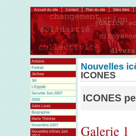
Accueil du site
Contact
Plan du site
Sites Web
Antoine
Nouvelles ic
Portrait
ICONES
Jérôme
Jet
L’Egypte
Securite Juin 2007
ICONES pe
2006
Jules Louis
Biographie
Marie Thérèse
Galerie 1
Novembre 2007
Nouvelles icônes Juin
2012