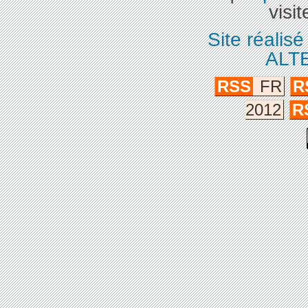
visit
Site réalis
ALT
RSS
FR
R
2012
R