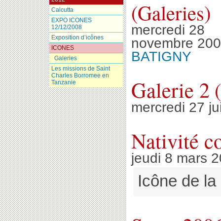
(Galeries)
Calcutta
EXPO ICONES
mercredi 28
12/12/2008
Exposition d’icônes
novembre 200
ICONES
BATIGNY
Galeries
Les missions de Saint
Charles Borromee en
Galerie 2
Tanzanie
mercredi 27 ju
Nativité c
jeudi 8 mars 
Icône de la 